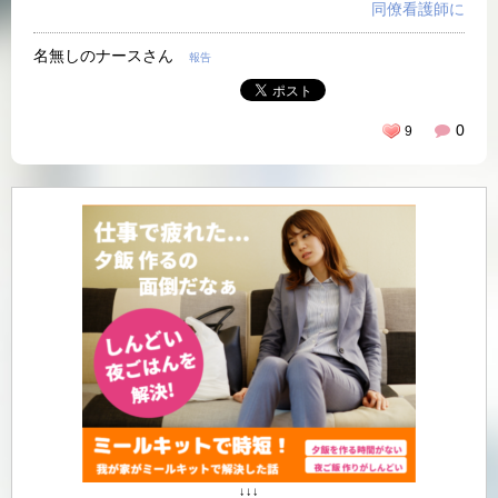
同僚看護師に
名無しのナースさん
報告
0
9
↓↓↓