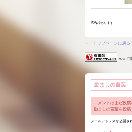
広告枠あります
← トップページに戻る
≪≪ 応
励ましの言葉
コメントはまだ投稿
励ましの言葉を投稿
メールアドレスが公開さ