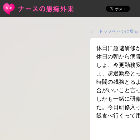
← トップページに戻る
休日に急遽研修
休日の朝から病
しょ、今更勤務
ょ、超過勤務と
時間の残務とる
合がいいこと言
しかも一緒に研
た。今日研修入
飯食べ行くって