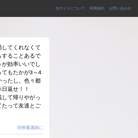
当サイトについて
利用規約
お問い合わせ
局してくれなくて
らすることあるで
うが効率いいでし
てもたかが3～4
かったし。色々都
休日返せ！！
残して帰りやがっ
てたって友達とご
同僚看護師に