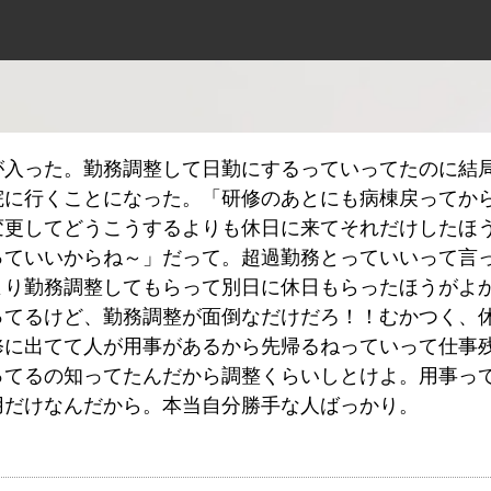
が入った。勤務調整して日勤にするっていってたのに結
院に行くことになった。「研修のあとにも病棟戻ってか
変更してどうこうするよりも休日に来てそれだけしたほ
っていいからね～」だって。超過勤務とっていいって言っ
より勤務調整してもらって別日に休日もらったほうがよ
ってるけど、勤務調整が面倒なだけだろ！！むかつく、
修に出てて人が用事があるから先帰るねっていって仕事
ってるの知ってたんだから調整くらいしとけよ。用事っ
用だけなんだから。本当自分勝手な人ばっかり。