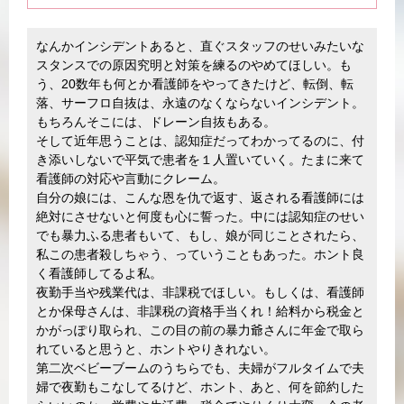
なんかインシデントあると、直ぐスタッフのせいみたいな
スタンスでの原因究明と対策を練るのやめてほしい。も
う、20数年も何とか看護師をやってきたけど、転倒、転
落、サーフロ自抜は、永遠のなくならないインシデント。
もちろんそこには、ドレーン自抜もある。
そして近年思うことは、認知症だってわかってるのに、付
き添いしないで平気で患者を１人置いていく。たまに来て
看護師の対応や言動にクレーム。
自分の娘には、こんな恩を仇で返す、返される看護師には
絶対にさせないと何度も心に誓った。中には認知症のせい
でも暴力ふる患者もいて、もし、娘が同じことされたら、
私この患者殺しちゃう、っていうこともあった。ホント良
く看護師してるよ私。
夜勤手当や残業代は、非課税でほしい。もしくは、看護師
とか保母さんは、非課税の資格手当くれ！給料から税金と
かがっぽり取られ、この目の前の暴力爺さんに年金で取ら
れていると思うと、ホントやりきれない。
第二次ベビーブームのうちらでも、夫婦がフルタイムで夫
婦で夜勤もこなしてるけど、ホント、あと、何を節約した