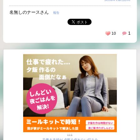
名無しのナースさん
報告
1
10
↓↓↓
共働き夫婦が 夕飯を作れない悩みを