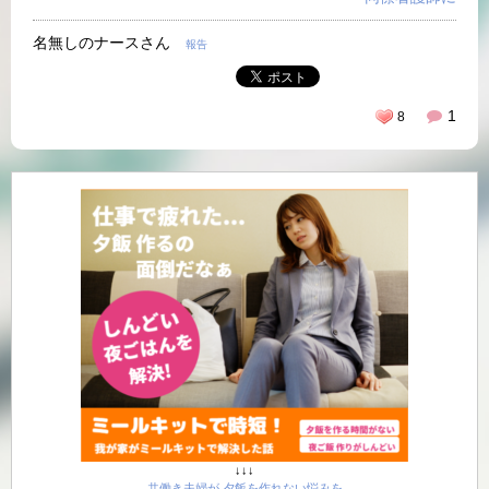
名無しのナースさん
報告
1
8
↓↓↓
共働き夫婦が 夕飯を作れない悩みを