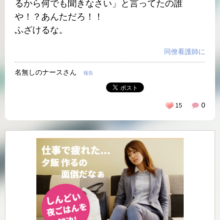
るから何でも聞きなさい」と言ってたの誰
や！？あんただろ！！
ふざけるな。
同僚看護師に
名無しのナースさん
報告
0
15