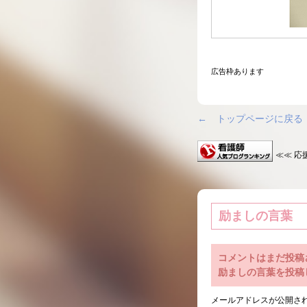
広告枠あります
← トップページに戻る
≪≪ 応
励ましの言葉
コメントはまだ投稿
励ましの言葉を投稿
メールアドレスが公開さ