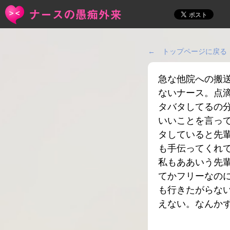
← トップページに戻る
急な他院への搬
ないナース。点
タバタしてるの
いいことを言っ
タしていると先
も手伝ってくれ
私もああいう先
てかフリーなの
も行きたがらな
えない。なんか