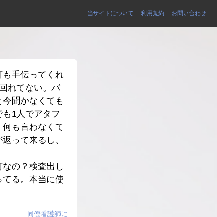
当サイトについて
利用規約
お問い合わせ
何も手伝ってくれ
回れてない。バ
と今聞かなくても
も1人でアタフ
！何も言わなくて
が返って来るし、
何なの？検査出し
ってる。本当に使
同僚看護師に