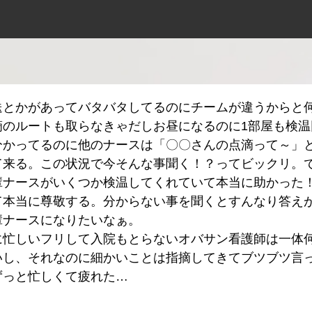
送とかがあってバタバタしてるのにチームが違うからと
滴のルートも取らなきゃだしお昼になるのに1部屋も検温
分かってるのに他のナースは「〇〇さんの点滴って～」
て来る。この状況で今そんな事聞く！？ってビックリ。で
輩ナースがいくつか検温してくれていて本当に助かった
て本当に尊敬する。分からない事を聞くとすんなり答え
輩ナースになりたいなぁ。
に忙しいフリして入院もとらないオバサン看護師は一体
いし、それなのに細かいことは指摘してきてブツブツ言
ずっと忙しくて疲れた…