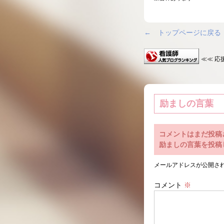
← トップページに戻る
≪≪ 応
励ましの言葉
コメントはまだ投稿
励ましの言葉を投稿
メールアドレスが公開さ
コメント
※