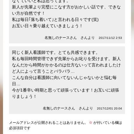
なくていいと私は思ってます。
新人が先輩より完璧にこなす方がおかしい話です、できな
い方が自然です！
私は毎日｢落ち着いて｣と言われる日々です(笑)
お互い日々乗り越えていきましょう！
名無しのナースさん さんより
2017/11/12 2:53
同じく新人看護師です。とても共感できます。
私も毎回時間管理できず先輩からお叱りを受けます。新人
なんだから時間がかかるのは仕方ないって言われましたけ
ど人によって言うことバラバラ…
こんな自分は看護師に向いてないんじゃないかと悩む毎
日…
今が1番辛い時期と思って頑張っています！お互いに頑張
りましょう！
名無しのナースさん さんより
2017/12/01 20:04
メールアドレスが公開されることはありません。
※
が付いている欄は
必須項目です