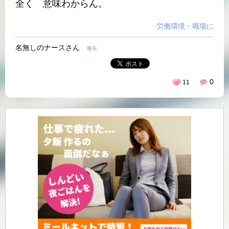
全く 意味わからん。
労働環境・職場に
名無しのナースさん
報告
0
11