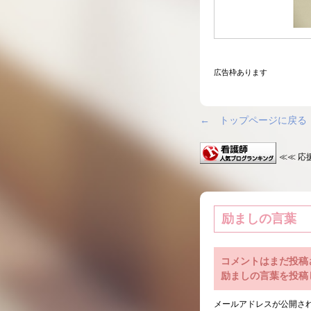
広告枠あります
← トップページに戻る
≪≪ 応
励ましの言葉
コメントはまだ投稿
励ましの言葉を投稿
メールアドレスが公開さ