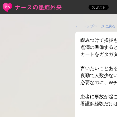
← トップページに戻る
睨みつけて挨拶
点滴の準備する
カートをガタガ
言いたいことあ
夜勤で人数少な
必要なのに、W
患者に事故が起
看護師経験だけは