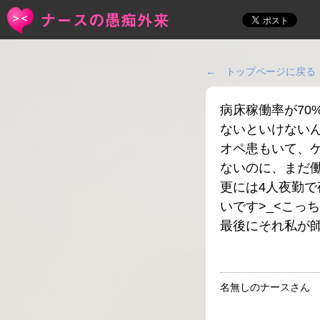
← トップページに戻る
病床稼働率が7
ないといけないん
オペ患もいて、
ないのに、まだ
更には4人夜勤
いです>_<こっ
最後にそれ私が
名無しのナースさん