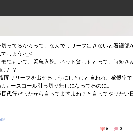
0%切ってるからって、なんでリリーフ出さないと看護部
でしょう>_<
ケモ患もいて、緊急入院、ベット貸しもとって、時短さ
働けと？
で夜間リリーフを出せるようにしとけと言われ、稼働率で
ちはナースコール引っ切り無しになってるのに。
師長代行だったから言ってますよね？と言ってやりたい
報告
0
9