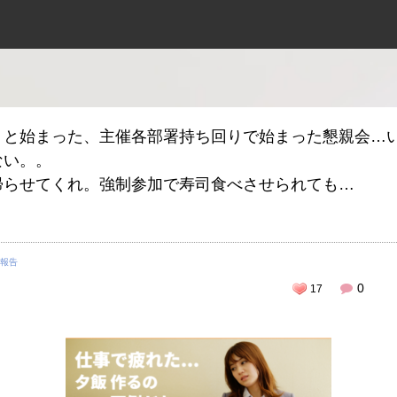
うと始まった、主催各部署持ち回りで始まった懇親会…
ない。。
帰らせてくれ。強制参加で寿司食べさせられても…
報告
0
17