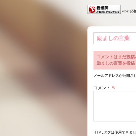
≪≪ 応
励ましの言葉
コメントはまだ投稿
励ましの言葉を投稿
メールアドレスが公開さ
コメント
※
HTMLタグは使用できま